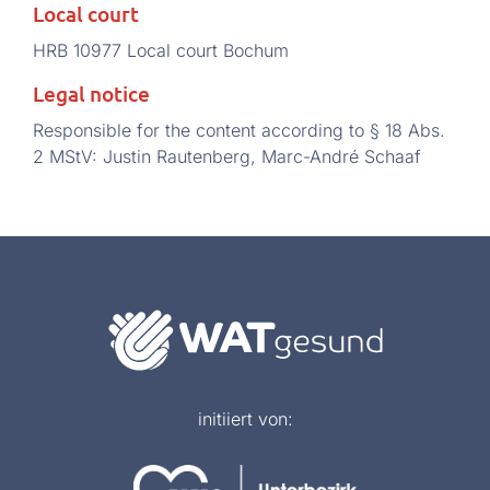
Local court
HRB 10977 Local court Bochum
Legal notice
Responsible for the content according to § 18 Abs.
2 MStV: Justin Rautenberg, Marc-André Schaaf
initiiert von: