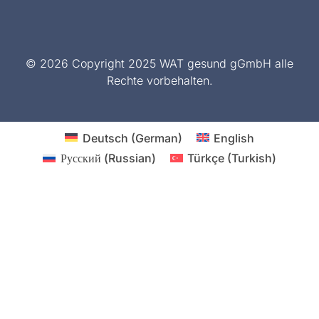
© 2026 Copyright 2025 WAT gesund gGmbH alle
Rechte vorbehalten.
Deutsch
(
German
)
English
Русский
(
Russian
)
Türkçe
(
Turkish
)